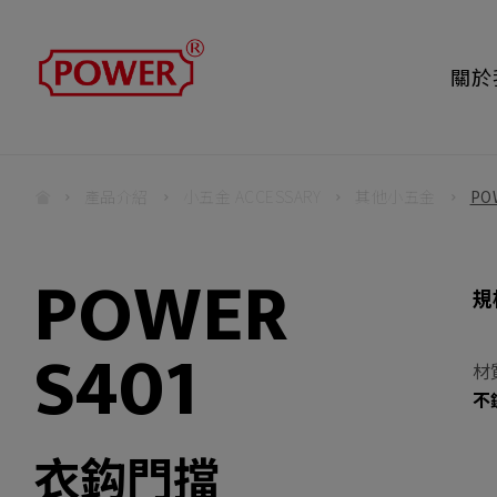
關於
產品介紹
小五金 ACCESSARY
其他小五金
PO
POWER
規
S401
材
不
衣鈎門擋