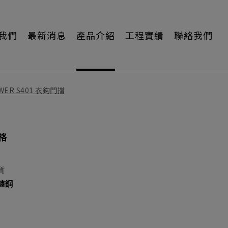
我們
最新消息
產品介紹
工程實績
聯絡我們
WER S401 衣鈎門擋
格
質
鏽鋼