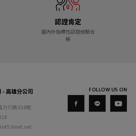
認證肯定
國內外指標性認證檢驗合
格
FOLLOW US ON
- 高雄分公司
力行路308號
 818
s45.hinet.net