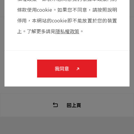
條款使用cookie。如果您不同意，請按照說明
停用，本網站的cookie即不能放置於您的裝置
上。了解更多請見
隱私權政策
。
您對這個產品有興趣嗎，
將產品加入表單詢問我們。
我同意
將產品加入詢問表單
回上頁