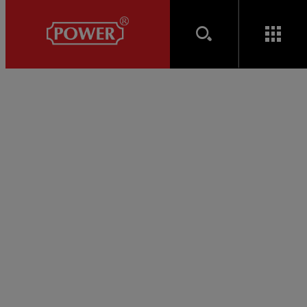
產品介紹
小五金 ACCESSARY
其他小五金
POWER 2-23 浴廁橫拉門指示鉤鎖
POWER 2-23
浴廁橫拉門指示鉤鎖
將產品加入詢問表單